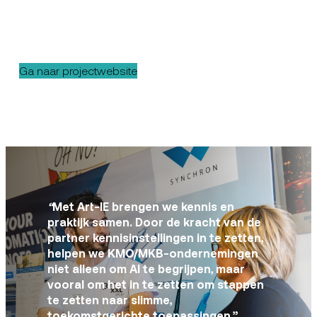
Ga naar projectwebsite
“
Met Art-IE brengen we kennis en
praktijk samen. Door de kracht van de
partner kennisinstellingen in te zetten,
helpen we KMO/MKB-ondernemingen
niet alleen om AI te begrijpen, maar
vooral om het in te zetten om stappen
te zetten naar slimme,
toekomstgerichte toepassingen.”