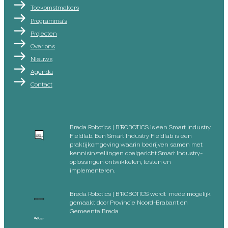
Toekomstmakers
Programma’s
Projecten
Over ons
Nieuws
Agenda
Contact
Breda Robotics | B’ROBOTICS is een Smart Industry
Fieldlab. Een Smart Industry Fieldlab is een
praktijkomgeving waarin bedrijven samen met
kennisinstellingen doelgericht Smart Industry-
oplossingen ontwikkelen, testen en
implementeren.
Breda Robotics | B’ROBOTICS wordt mede mogelijk
gemaakt door Provincie Noord-Brabant en
Gemeente Breda.