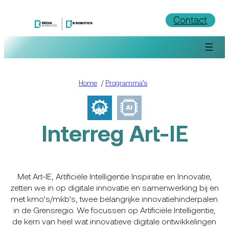
Ga
Contact
naar
de
inhoud
Home
/
Programma’s
Interreg Art-IE
Met Art-IE, Artificiële Intelligentie Inspiratie en Innovatie,
zetten we in op digitale innovatie en samenwerking bij en
met kmo’s/mkb’s, twee belangrijke innovatiehinderpalen
in de Grensregio. We focussen op Artificiële Intelligentie,
de kern van heel wat innovatieve digitale ontwikkelingen