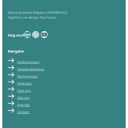
Stichting Breda Robotics | B’ROBOTICS
Together, we design the future
Breda Robotics op
Breda Robotics op Instagram
Breda Robotics op
Volg ons!
Navigatie
Ondernemers
Toekomstmakers
Programma’s
Projecten
Over ons
Nieuws
Agenda
Contact