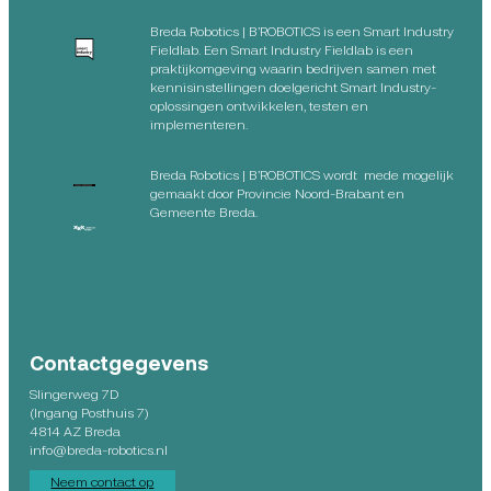
Breda Robotics | B’ROBOTICS is een Smart Industry
Fieldlab. Een Smart Industry Fieldlab is een
praktijkomgeving waarin bedrijven samen met
kennisinstellingen doelgericht Smart Industry-
oplossingen ontwikkelen, testen en
implementeren.
Breda Robotics | B’ROBOTICS wordt mede mogelijk
gemaakt door Provincie Noord-Brabant en
Gemeente Breda.
Contactgegevens
Slingerweg 7D
(Ingang Posthuis 7)
4814 AZ Breda
info@breda-robotics.nl
Neem contact op