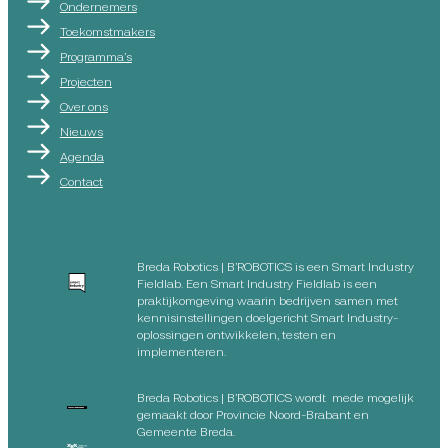
Ondernemers
Toekomstmakers
Programma’s
Projecten
Over ons
Nieuws
Agenda
Contact
Breda Robotics | B’ROBOTICS is een Smart Industry
Fieldlab. Een Smart Industry Fieldlab is een
praktijkomgeving waarin bedrijven samen met
kennisinstellingen doelgericht Smart Industry-
oplossingen ontwikkelen, testen en
implementeren.
Breda Robotics | B’ROBOTICS wordt mede mogelijk
gemaakt door Provincie Noord-Brabant en
Gemeente Breda.