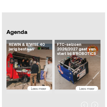
Agenda
REWIN & B’WISE 40
FTC-seizoen
jarig bestaan
2026/2027 gaat van
ca
start bij B’ROBOTICS
I
Lees meer
Lees meer