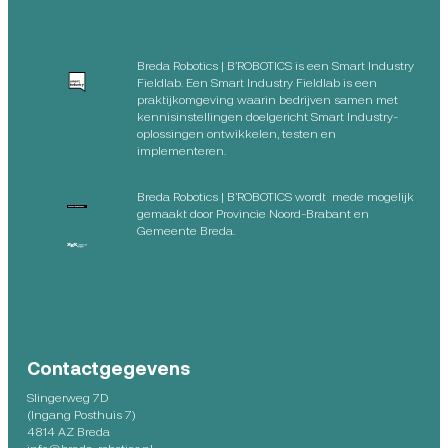
Breda Robotics | B’ROBOTICS is een Smart Industry
Fieldlab. Een Smart Industry Fieldlab is een
praktijkomgeving waarin bedrijven samen met
kennisinstellingen doelgericht Smart Industry-
oplossingen ontwikkelen, testen en
implementeren.
Breda Robotics | B’ROBOTICS wordt mede mogelijk
gemaakt door Provincie Noord-Brabant en
Gemeente Breda.
Contactgegevens
Slingerweg 7D
(Ingang Posthuis 7)
4814 AZ Breda
info@breda-robotics.nl