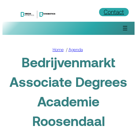
Ga
Contact
naar
de
inhoud
Home
/
Agenda
Bedrijvenmarkt
Associate Degrees
Academie
Roosendaal