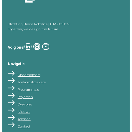
Stichting Breda Robotics | B’ROBOTICS
Together, we design the future
Breda Robotics op
Breda Robotics op Instagram
Breda Robotics op
Volg ons!
Navigatie
Ondernemers
Toekomstmakers
Programma’s
Projecten
Over ons
Nieuws
Agenda
Contact