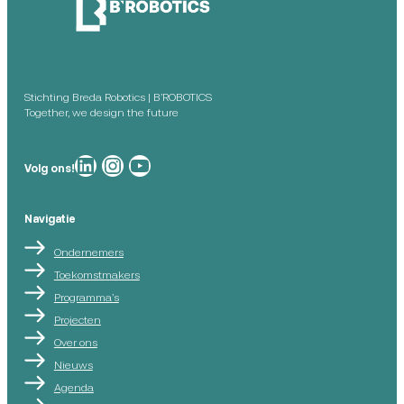
Stichting Breda Robotics | B’ROBOTICS
Together, we design the future
Breda Robotics op
Breda Robotics op Instagram
Breda Robotics op
Volg ons!
Navigatie
Ondernemers
Toekomstmakers
Programma’s
Projecten
Over ons
Nieuws
Agenda