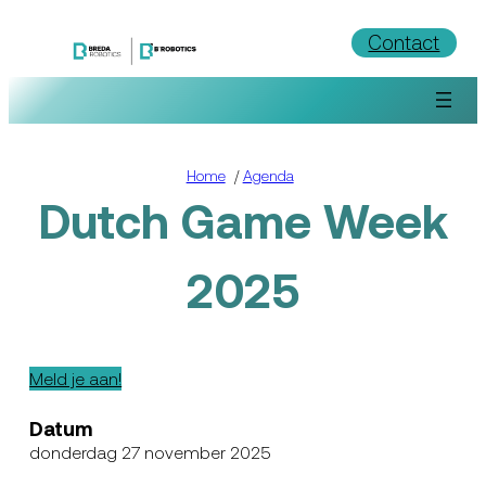
Ga
Contact
naar
de
inhoud
Home
/
Agenda
Dutch Game Week
2025
Meld je aan!
Datum
donderdag 27 november 2025