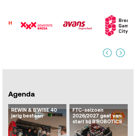
Agenda
REWIN & B’WISE 40
FTC-seizoen
jarig bestaan
2026/2027 gaat van
ca
start bij B’ROBOTICS
I