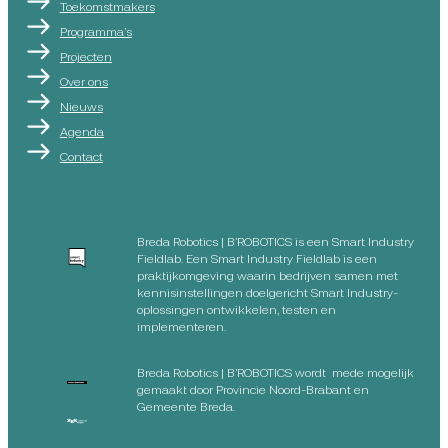
Toekomstmakers
Programma’s
Projecten
Over ons
Nieuws
Agenda
Contact
Breda Robotics | B’ROBOTICS is een Smart Industry
Fieldlab. Een Smart Industry Fieldlab is een
praktijkomgeving waarin bedrijven samen met
kennisinstellingen doelgericht Smart Industry-
oplossingen ontwikkelen, testen en
implementeren.
Breda Robotics | B’ROBOTICS wordt mede mogelijk
gemaakt door Provincie Noord-Brabant en
Gemeente Breda.