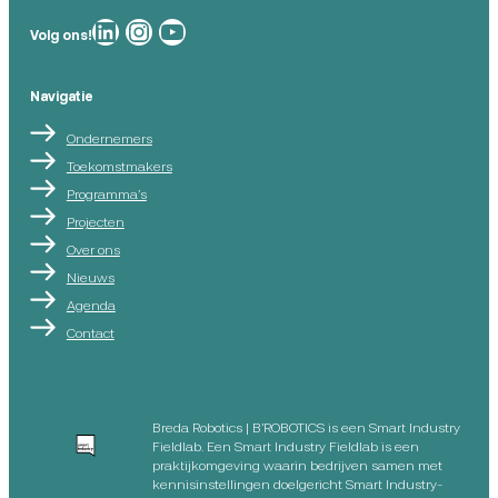
Breda Robotics op
Breda Robotics op Instagram
Breda Robotics op
Volg ons!
Navigatie
Ondernemers
Toekomstmakers
Programma’s
Projecten
Over ons
Nieuws
Agenda
Contact
Breda Robotics | B’ROBOTICS is een Smart Industry
Fieldlab. Een Smart Industry Fieldlab is een
praktijkomgeving waarin bedrijven samen met
kennisinstellingen doelgericht Smart Industry-