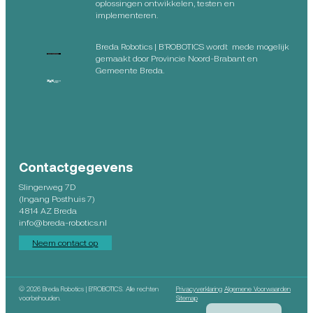
oplossingen ontwikkelen, testen en
implementeren.
Breda Robotics | B’ROBOTICS wordt mede mogelijk
gemaakt door Provincie Noord-Brabant en
Gemeente Breda.
Contactgegevens
Slingerweg 7D
(Ingang Posthuis 7)
4814 AZ Breda
info@breda-robotics.nl
Neem contact op
©
2026 Breda Robotics | B’ROBOTICS. Alle rechten
Privacyverklaring
Algemene Voorwaarden
English
voorbehouden.
Sitemap