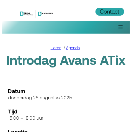
Ga
Contact
naar
de
inhoud
Home
/
Agenda
Introdag Avans ATix
Datum
donderdag 28 augustus 2025
Tijd
15:00
– 18:00 uur
Locatie