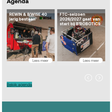
Agenda
REWIN & B’WISE 40
FTC-seizoen
jarig bestaan
2026/2027 gaat van
ca
start bij B’ROBOTICS
I
Lees meer
Lees meer
Bekijk agenda