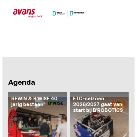
Agenda
REWIN & B’WISE 40
FTC-seizoen
jarig bestaan
2026/2027 gaat van
ca
start bij B’ROBOTICS
I