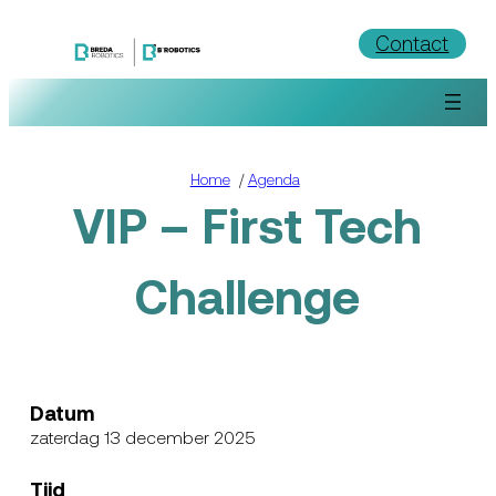
Ga
Contact
naar
de
inhoud
Home
/
Agenda
VIP – First Tech
Challenge
Datum
zaterdag 13 december 2025
Tijd