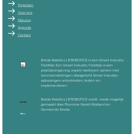
Projecten
Over ons
Nieuws
Agenda
Contact
Breda Robotics | B’ROBOTICS is een Smart Industry
Fieldlab. Een Smart Industry Fieldlab is een
praktijkomgeving waarin bedrijven samen met
kennisinstellingen doelgericht Smart Industry-
oplossingen ontwikkelen, testen en
implementeren.
Breda Robotics | B’ROBOTICS wordt mede mogelijk
gemaakt door Provincie Noord-Brabant en
Gemeente Breda.