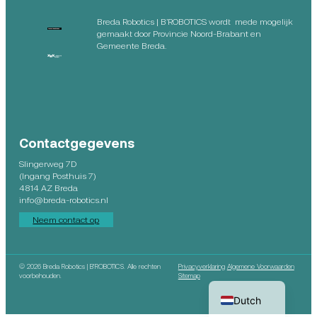
Breda Robotics | B’ROBOTICS wordt mede mogelijk
gemaakt door Provincie Noord-Brabant en
Gemeente Breda.
Contactgegevens
Slingerweg 7D
(Ingang Posthuis 7)
4814 AZ Breda
info@breda-robotics.nl
Neem contact op
©
2026 Breda Robotics | B’ROBOTICS. Alle rechten
Privacyverklaring
Algemene Voorwaarden
English
voorbehouden.
Sitemap
Dutch