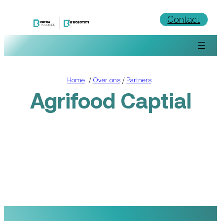
Ga
Contact
naar
de
inhoud
Home
/
Over ons
/
Partners
Agrifood Captial