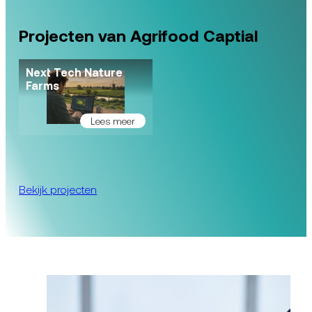
Projecten van Agrifood Captial
Next Tech Nature
Farms
Lees meer
Bekijk projecten