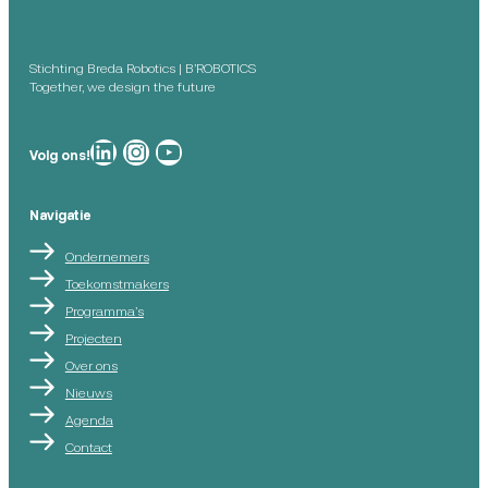
Stichting Breda Robotics | B’ROBOTICS
Together, we design the future
Breda Robotics op
Breda Robotics op Instagram
Breda Robotics op
Volg ons!
Navigatie
Ondernemers
Toekomstmakers
Programma’s
Projecten
Over ons
Nieuws
Agenda
Contact