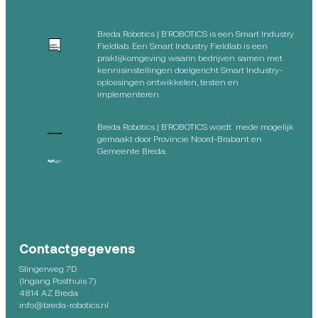
Breda Robotics | B’ROBOTICS is een Smart Industry
Fieldlab. Een Smart Industry Fieldlab is een
praktijkomgeving waarin bedrijven samen met
kennisinstellingen doelgericht Smart Industry-
oplossingen ontwikkelen, testen en
implementeren.
Breda Robotics | B’ROBOTICS wordt mede mogelijk
gemaakt door Provincie Noord-Brabant en
Gemeente Breda.
Contactgegevens
Slingerweg 7D
(Ingang Posthuis 7)
4814 AZ Breda
info@breda-robotics.nl