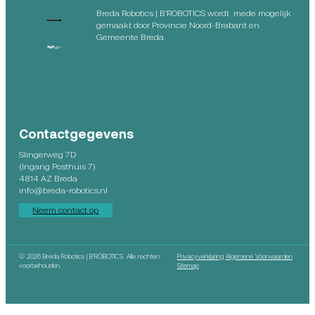
Breda Robotics | B’ROBOTICS wordt mede mogelijk
gemaakt door Provincie Noord-Brabant en
Gemeente Breda.
Contactgegevens
Slingerweg 7D
(Ingang Posthuis 7)
4814 AZ Breda
info@breda-robotics.nl
Neem contact op
©
2026 Breda Robotics | B’ROBOTICS. Alle rechten
Privacyverklaring
Algemene Voorwaarden
voorbehouden.
Sitemap