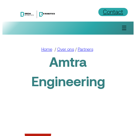
Ga
Contact
naar
de
inhoud
Home
/
Over ons
/
Partners
Amtra
Engineering