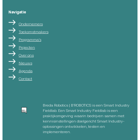
Navigatie
Ondernemers
Toekomstmakers
Programma’s
Projecten
Over ons
Nieuws
Agenda
Contact
Breda Robotics | B’ROBOTICS is een Smart Industry
Fieldlab. Een Smart Industry Fieldlab is een
praktijkomgeving waarin bedrijven samen met
kennisinstellingen doelgericht Smart Industry-
oplossingen ontwikkelen, testen en
implementeren.