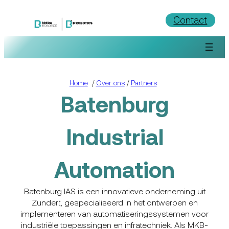
Ga
Contact
naar
de
inhoud
Home
/
Over ons
/
Partners
Batenburg
Industrial
Automation
Batenburg IAS is een innovatieve onderneming uit
Zundert, gespecialiseerd in het ontwerpen en
implementeren van automatiseringssystemen voor
industriële toepassingen en infratechniek. Als MKB-