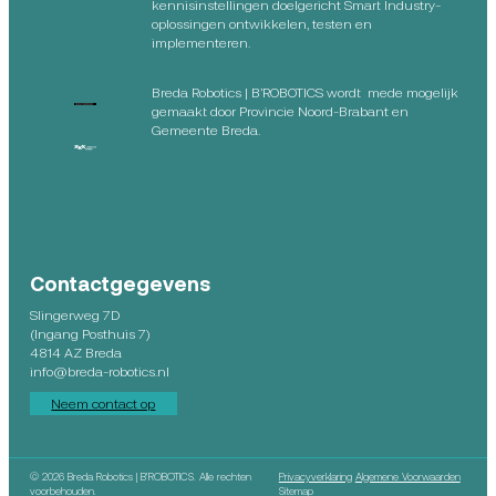
kennisinstellingen doelgericht Smart Industry-
oplossingen ontwikkelen, testen en
implementeren.
Breda Robotics | B’ROBOTICS wordt mede mogelijk
gemaakt door Provincie Noord-Brabant en
Gemeente Breda.
Contactgegevens
Slingerweg 7D
(Ingang Posthuis 7)
4814 AZ Breda
info@breda-robotics.nl
Neem contact op
©
2026 Breda Robotics | B’ROBOTICS. Alle rechten
Privacyverklaring
Algemene Voorwaarden
voorbehouden.
Sitemap