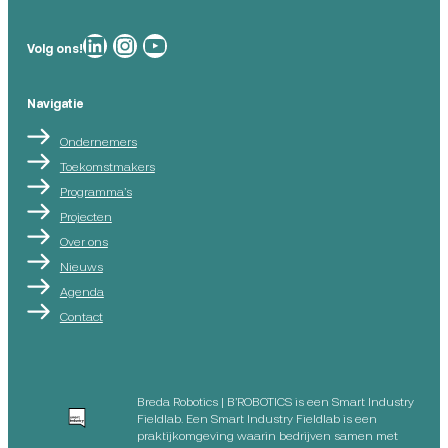
Breda Robotics op
Breda Robotics op Instagram
Breda Robotics op
Volg ons!
Navigatie
Ondernemers
Toekomstmakers
Programma’s
Projecten
Over ons
Nieuws
Agenda
Contact
Breda Robotics | B’ROBOTICS is een Smart Industry
Fieldlab. Een Smart Industry Fieldlab is een
praktijkomgeving waarin bedrijven samen met