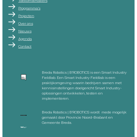
Toekomstmakers
Programma’s
Projecten
Over ons
Nieuws
Agenda
Contact
Breda Robotics | B’ROBOTICS is een Smart Industry
Fieldlab. Een Smart Industry Fieldlab is een
praktijkomgeving waarin bedrijven samen met
kennisinstellingen doelgericht Smart Industry-
oplossingen ontwikkelen, testen en
implementeren.
Breda Robotics | B’ROBOTICS wordt mede mogelijk
gemaakt door Provincie Noord-Brabant en
Gemeente Breda.