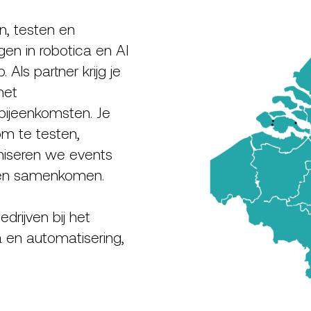
, testen en
n in robotica en AI
 Als partner krijg je
met
bijeenkomsten. Je
om te testen,
niseren we events
jven samenkomen.
rijven bij het
 en automatisering,