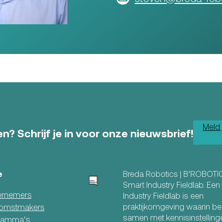
Meld 
n? Schrijf je in voor onze nieuwsbrief!
e
Breda Robotics | B’ROBOTI
Smart Industry Fieldlab. Ee
rnemers
Industry Fieldlab is een
praktijkomgeving waarin be
omstmakers
samen met kennisinstelling
ramma’s