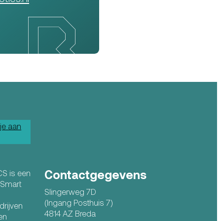
je aan
Contactgegevens
CS is een
n Smart
Slingerweg 7D
(Ingang Posthuis 7)
drijven
4814 AZ Breda
en