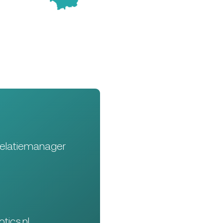
Relatiemanager
tics.nl