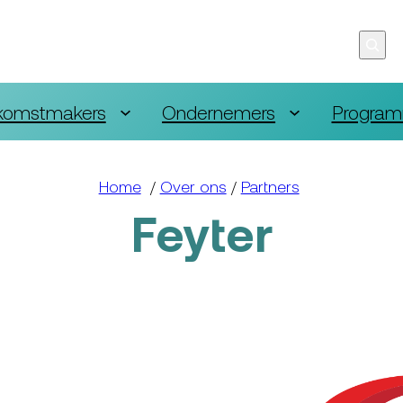
komstmakers
Ondernemers
Program
Home
/
Over ons
/
Partners
Feyter