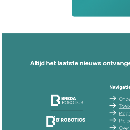
Altijd het laatste nieuws ontvange
Navigati
Onde
Toek
Prog
Proje
Over