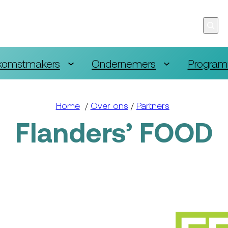
komstmakers
Ondernemers
Program
Home
/
Over ons
/
Partners
Flanders’ FOOD