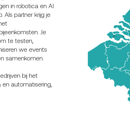
n in robotica en AI
 Als partner krijg je
met
bijeenkomsten. Je
om te testen,
niseren we events
jven samenkomen.
rijven bij het
 en automatisering,