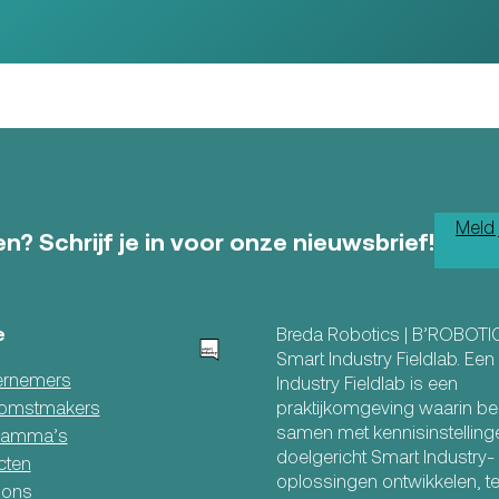
Meld 
n? Schrijf je in voor onze nieuwsbrief!
e
Breda Robotics | B’ROBOTI
Smart Industry Fieldlab. Ee
rnemers
Industry Fieldlab is een
praktijkomgeving waarin be
omstmakers
samen met kennisinstelling
ramma’s
doelgericht Smart Industry-
cten
oplossingen ontwikkelen, t
 ons