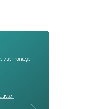
Relatiemanager
tics.nl