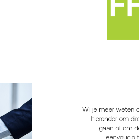
Wil je meer weten o
hieronder om dir
gaan of om de 
eenvoudig t