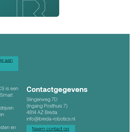
je aan
Contactgegevens
CS is een
n Smart
Slingerweg 7D
(Ingang Posthuis 7)
drijven
4814 AZ Breda
en
info@breda-robotics.nl
esten en
Neem contact op