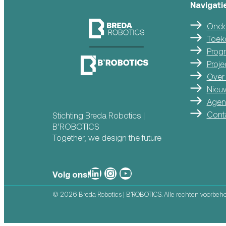
Navigati
Onde
Toek
Prog
Proje
Over
Nieu
Agen
Cont
Stichting Breda Robotics |
B’ROBOTICS
Together, we design the future
Breda Robotics op
Breda Robotics op Instagram
Breda Robotics op
Volg ons!
©
2026 Breda Robotics | B’ROBOTICS. Alle rechten voorbeh