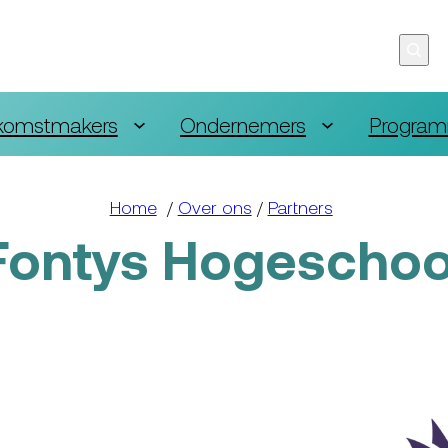
komstmakers
Ondernemers
Program
Home
/
Over ons
/
Partners
Fontys Hogeschoo