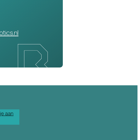
tics.nl
je aan