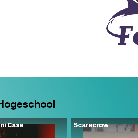
 Hogeschool
ni Case
Scarecrow