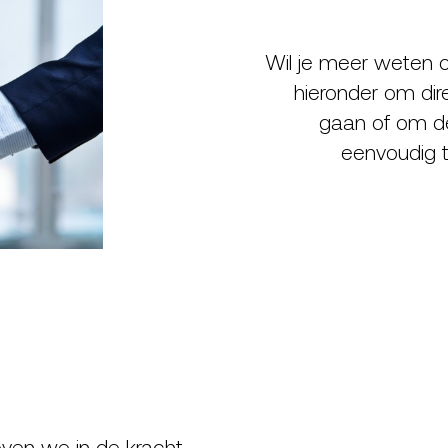
Wil je meer weten o
hieronder om dir
gaan of om de 
eenvoudig t
oven we in de kracht