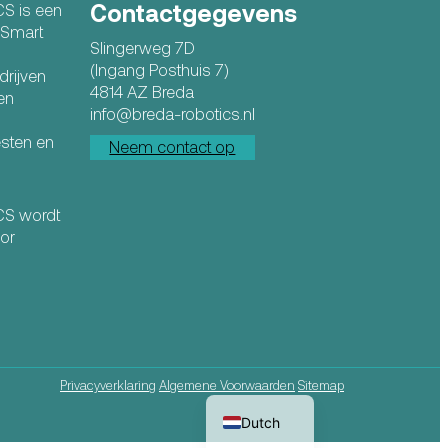
Contactgegevens
CS is een
n Smart
Slingerweg 7D
(Ingang Posthuis 7)
drijven
4814 AZ Breda
en
info@breda-robotics.nl
esten en
Neem contact op
ICS wordt
or
Privacyverklaring
Algemene Voorwaarden
Sitemap
English
Dutch