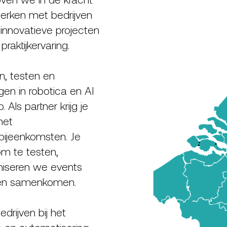
rken met bedrijven
 innovatieve projecten
aktijkervaring.
, testen en
n in robotica en AI
 Als partner krijg je
met
bijeenkomsten. Je
om te testen,
niseren we events
jven samenkomen.
rijven bij het
 en automatisering,