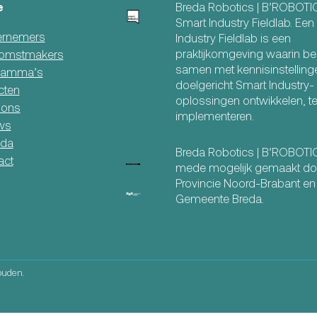
e
Breda Robotics | B’ROBOTI
Smart Industry Fieldlab. Ee
rnemers
Industry Fieldlab is een
praktijkomgeving waarin be
omstmakers
samen met kennisinstelling
ramma’s
doelgericht Smart Industry-
cten
oplossingen ontwikkelen, t
 ons
implementeren.
ws
da
Breda Robotics | B’ROBOT
act
mede mogelijk gemaakt do
Provincie Noord-Brabant en
Gemeente Breda.
ouden.