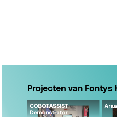
Projecten van Fontys
rpakking
COBOTASSIST
Araa
Demonstrator