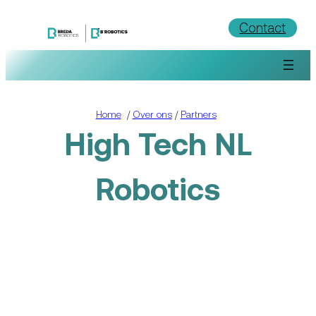
Ga
Contact
naar
de
inhoud
Home
/
Over ons
/
Partners
High Tech NL
Robotics