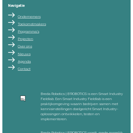
Navigatie
Ondernemers
Toekomstmakers
Programma’s
Projecten
Over ons
Nieuws
Agenda
Contact
Breda Robotics | B’ROBOTICS is een Smart Industry
Fieldlab. Een Smart Industry Fieldlab is een
praktijkomgeving waarin bedrijven samen met
kennisinstellingen doelgericht Smart Industry-
oplossingen ontwikkelen, testen en
implementeren.
Breda Robotics | B’ROBOTICS wordt mede mogelijk