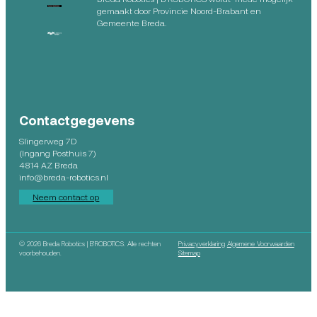
gemaakt door Provincie Noord-Brabant en
Gemeente Breda.
Contactgegevens
Slingerweg 7D
(Ingang Posthuis 7)
4814 AZ Breda
info@breda-robotics.nl
Neem contact op
©
2026 Breda Robotics | B’ROBOTICS. Alle rechten
Privacyverklaring
Algemene Voorwaarden
voorbehouden.
Sitemap