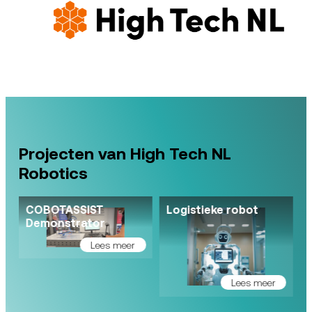
Projecten van High Tech NL
Robotics
COBOTASSIST
Logistieke robot
Demonstrator
Lees meer
Lees meer