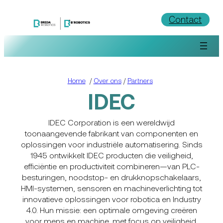
Ga
Contact
naar
de
inhoud
Home
/
Over ons
/
Partners
IDEC
IDEC Corporation is een wereldwijd
toonaangevende fabrikant van componenten en
oplossingen voor industriële automatisering. Sinds
1945 ontwikkelt IDEC producten die veiligheid,
efficiëntie en productiviteit combineren—van PLC-
besturingen, noodstop- en drukknopschakelaars,
HMI-systemen, sensoren en machineverlichting tot
innovatieve oplossingen voor robotica en Industry
4.0. Hun missie: een optimale omgeving creëren
voor mens en machine, met focus op veiligheid,