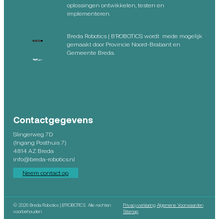
oplossingen ontwikkelen, testen en
implementeren.
Breda Robotics | B’ROBOTICS wordt mede mogelijk
gemaakt door Provincie Noord-Brabant en
Gemeente Breda.
Contactgegevens
Slingerweg 7D
(Ingang Posthuis 7)
4814 AZ Breda
info@breda-robotics.nl
Neem contact op
©
2026 Breda Robotics | B’ROBOTICS. Alle rechten
Privacyverklaring
Algemene Voorwaarden
voorbehouden.
Sitemap