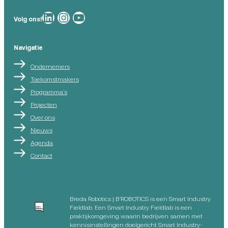
Breda Robotics op
Breda Robotics op Instagram
Breda Robotics op
Volg ons!
Navigatie
Ondernemers
Toekomstmakers
Programma’s
Projecten
Over ons
Nieuws
Agenda
Contact
Breda Robotics | B’ROBOTICS is een Smart Industry
Fieldlab. Een Smart Industry Fieldlab is een
praktijkomgeving waarin bedrijven samen met
kennisinstellingen doelgericht Smart Industry-