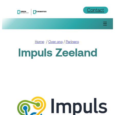
Ga
Contact
naar
de
inhoud
Home
/
Over ons
/
Partners
Impuls Zeeland