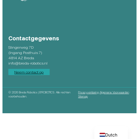
Contactgegevens
Slingerweg 7D
(Ingang Posthuis 7)
4814 AZ Breda
info@breda-robotics.nl
Neem contact op
©
2026 Breda Robotics | B’ROBOTICS. Alle rechten
Privacyverklaring
Algemene Voorwaarden
voorbehouden.
Sitemap
English
Dutch