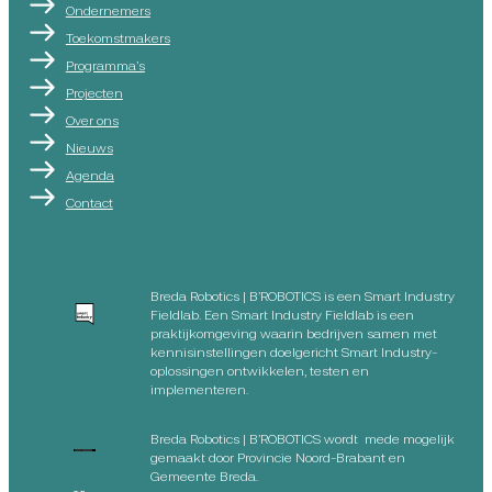
Ondernemers
Toekomstmakers
Programma’s
Projecten
Over ons
Nieuws
Agenda
Contact
Breda Robotics | B’ROBOTICS is een Smart Industry
Fieldlab. Een Smart Industry Fieldlab is een
praktijkomgeving waarin bedrijven samen met
kennisinstellingen doelgericht Smart Industry-
oplossingen ontwikkelen, testen en
implementeren.
Breda Robotics | B’ROBOTICS wordt mede mogelijk
gemaakt door Provincie Noord-Brabant en
Gemeente Breda.