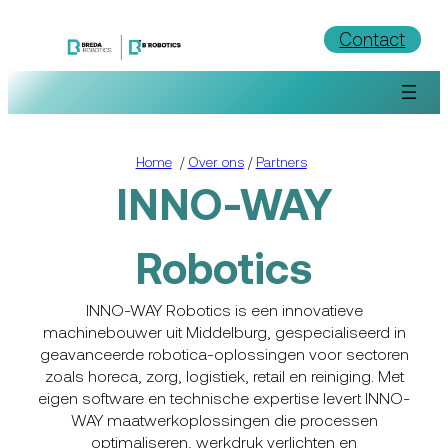
Ga
Contact
naar
de
inhoud
Home
/
Over ons
/
Partners
INNO-WAY
Robotics
INNO-WAY Robotics is een innovatieve
machinebouwer uit Middelburg, gespecialiseerd in
geavanceerde robotica-oplossingen voor sectoren
zoals horeca, zorg, logistiek, retail en reiniging. Met
eigen software en technische expertise levert INNO-
WAY maatwerkoplossingen die processen
optimaliseren, werkdruk verlichten en