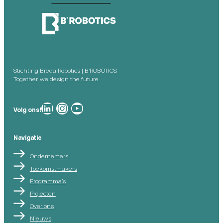
Stichting Breda Robotics | B’ROBOTICS
Together, we design the future
Breda Robotics op
Breda Robotics op Instagram
Breda Robotics op
Volg ons!
Navigatie
Ondernemers
Toekomstmakers
Programma’s
Projecten
Over ons
Nieuws