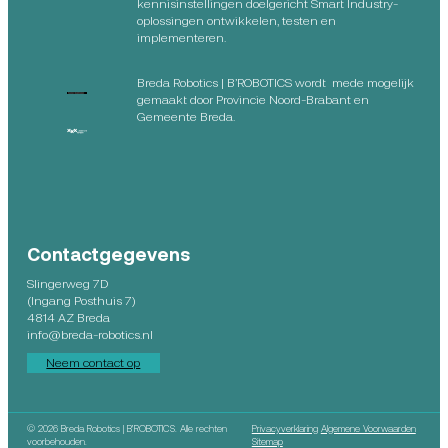
kennisinstellingen doelgericht Smart Industry-
oplossingen ontwikkelen, testen en
implementeren.
Breda Robotics | B’ROBOTICS wordt mede mogelijk
gemaakt door Provincie Noord-Brabant en
Gemeente Breda.
Contactgegevens
Slingerweg 7D
(Ingang Posthuis 7)
4814 AZ Breda
info@breda-robotics.nl
Neem contact op
©
2026 Breda Robotics | B’ROBOTICS. Alle rechten
Privacyverklaring
Algemene Voorwaarden
voorbehouden.
Sitemap