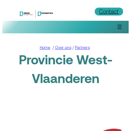
Ga
Contact
naar
de
inhoud
Home
/
Over ons
/
Partners
Provincie West-
Vlaanderen