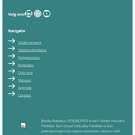
Breda Robotics op
Breda Robotics op Instagram
Breda Robotics op
Volg ons!
Navigatie
Ondernemers
Toekomstmakers
Programma’s
Projecten
Over ons
Nieuws
Agenda
Contact
Breda Robotics | B’ROBOTICS is een Smart Industry
Fieldlab. Een Smart Industry Fieldlab is een
praktijkomgeving waarin bedrijven samen met