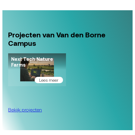
Projecten van Van den Borne
Campus
Next Tech Nature
Farms
Lees meer
Bekijk projecten