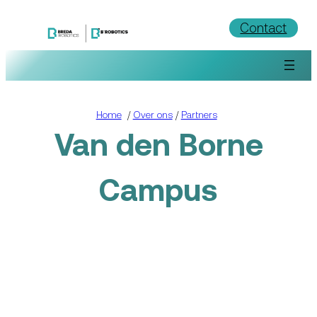
Ga
Contact
naar
de
inhoud
Home
/
Over ons
/
Partners
Van den Borne
Campus