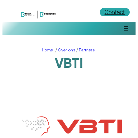
Ga
Contact
naar
de
inhoud
Home
/
Over ons
/
Partners
VBTI