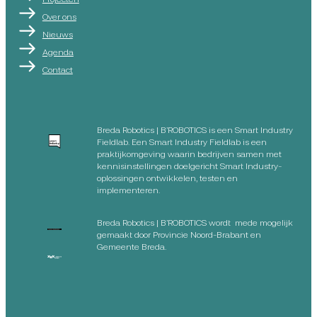
Over ons
Nieuws
Agenda
Contact
Breda Robotics | B’ROBOTICS is een Smart Industry
Fieldlab. Een Smart Industry Fieldlab is een
praktijkomgeving waarin bedrijven samen met
kennisinstellingen doelgericht Smart Industry-
oplossingen ontwikkelen, testen en
implementeren.
Breda Robotics | B’ROBOTICS wordt mede mogelijk
gemaakt door Provincie Noord-Brabant en
Gemeente Breda.