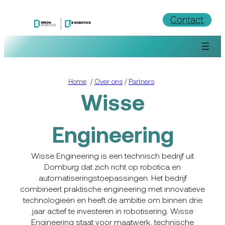
Ga
Contact
naar
de
inhoud
Home
/
Over ons
/
Partners
Wisse
Engineering
Wisse Engineering is een technisch bedrijf uit
Domburg dat zich richt op robotica en
automatiseringstoepassingen. Het bedrijf
combineert praktische engineering met innovatieve
technologieën en heeft de ambitie om binnen drie
jaar actief te investeren in robotisering. Wisse
Engineering staat voor maatwerk, technische