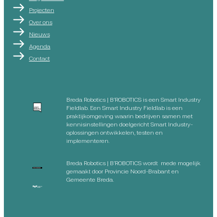
Projecten
Over ons
Nieuws
Agenda
Contact
Breda Robotics | B’ROBOTICS is een Smart Industry
Fieldlab. Een Smart Industry Fieldlab is een
praktijkomgeving waarin bedrijven samen met
kennisinstellingen doelgericht Smart Industry-
oplossingen ontwikkelen, testen en
implementeren.
Breda Robotics | B’ROBOTICS wordt mede mogelijk
gemaakt door Provincie Noord-Brabant en
Gemeente Breda.