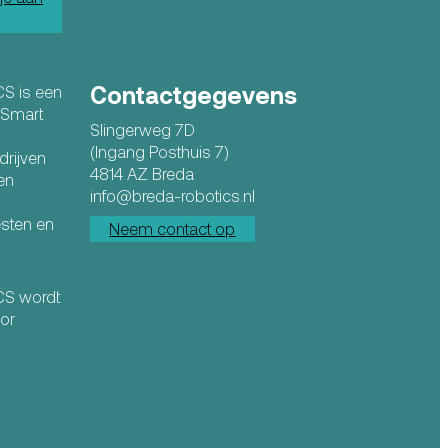
Contactgegevens
CS is een
n Smart
Slingerweg 7D
(Ingang Posthuis 7)
drijven
4814 AZ Breda
en
info@breda-robotics.nl
esten en
Neem contact op
ICS wordt
or