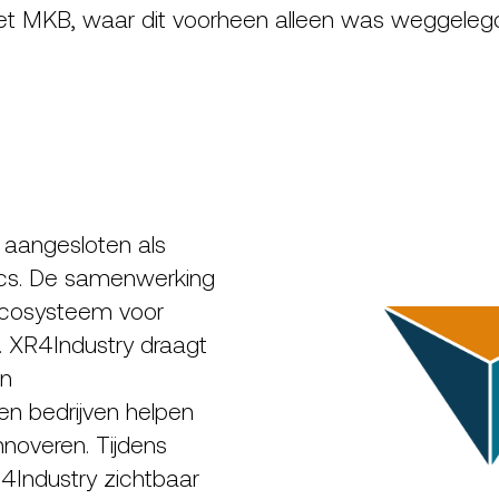
et MKB, waar dit voorheen alleen was weggelegd 
l aangesloten als
tics. De samenwerking
 ecosysteem voor
t. XR4Industry draagt
en
en bedrijven helpen
nnoveren. Tijdens
4Industry zichtbaar