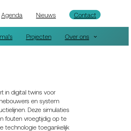
Agenda
Nieuws
Contact
ma’s
Projecten
Over ons
 in digital twins voor
hinebouwers en system
ctielijnen. Deze simulaties
 fouten vroegtijdig op te
 technologie toegankelijk