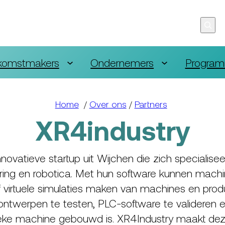
komstmakers
Ondernemers
Program
Home
/
Over ons
/
Partners
XR4industry
novatieve startup uit Wijchen die zich specialiseert
sering en robotica. Met hun software kunnen mac
ief virtuele simulaties maken van machines en produ
twerpen te testen, PLC-software te valideren en
ke machine gebouwd is. XR4Industry maakt deze