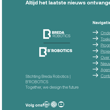
Altijd het laatste nieuws ontvange
Navigati
Onde
Toek
Prog
Proje
Over
Nieu
Agen
Cont
Stichting Breda Robotics |
B’ROBOTICS
Together, we design the future
Breda Robotics op
Breda Robotics op Instagram
Breda Robotics op
Volg ons!