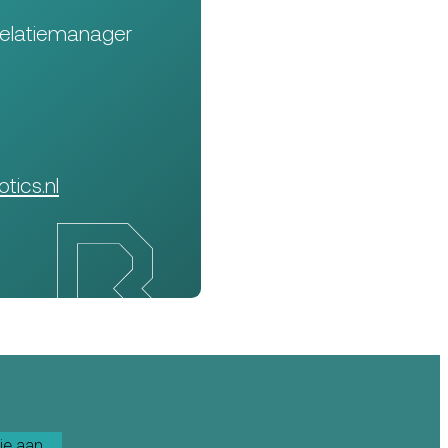
Relatiemanager
tics.nl
je aan