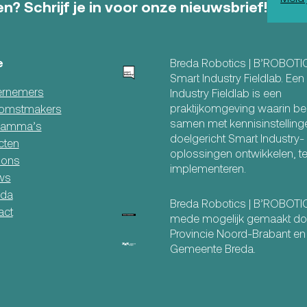
n? Schrijf je in voor onze nieuwsbrief!
e
Breda Robotics | B’ROBOTI
Smart Industry Fieldlab. Ee
rnemers
Industry Fieldlab is een
praktijkomgeving waarin be
omstmakers
samen met kennisinstelling
ramma’s
doelgericht Smart Industry-
cten
oplossingen ontwikkelen, t
 ons
implementeren.
ws
da
Breda Robotics | B’ROBOT
act
mede mogelijk gemaakt do
Provincie Noord-Brabant en
Gemeente Breda.