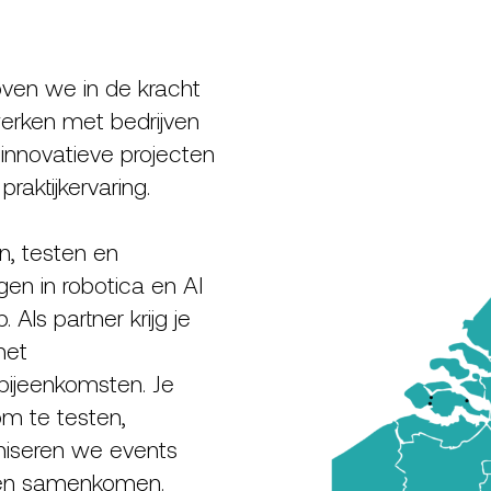
oven we in de kracht
rken met bedrijven
 innovatieve projecten
aktijkervaring.
, testen en
n in robotica en AI
 Als partner krijg je
met
bijeenkomsten. Je
om te testen,
niseren we events
jven samenkomen.