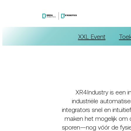
Ga
naar
de
inhoud
XXL Event
Toe
XR4Industry is een in
industriële automati
integrators snel en intuït
maken het mogelijk om on
sporen—nog vóór de fysie