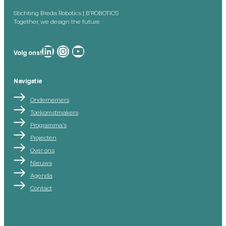
Stichting Breda Robotics | B’ROBOTICS
Together, we design the future
Breda Robotics op
Breda Robotics op Instagram
Breda Robotics op
Volg ons!
Navigatie
Ondernemers
Toekomstmakers
Programma’s
Projecten
Over ons
Nieuws
Agenda
Contact