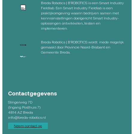
Breda Robotics | B’ROBOTICS is een Smart Industry
Fieldlab. Een Smart Industry Fieldlab is een
praktijkomgeving waarin bedrijven samen met
kennisinstellingen doelgericht Smart Industry-
oplossingen ontwikkelen, testen en
implementeren.
Breda Robotics | B’ROBOTICS wordt mede mogelijk
gemaakt door Provincie Noord-Brabant en
Gemeente Breda.
Contactgegevens
Slingerweg 7D
(Ingang Posthuis 7)
4814 AZ Breda
info@breda-robotics.nl
Neem contact op