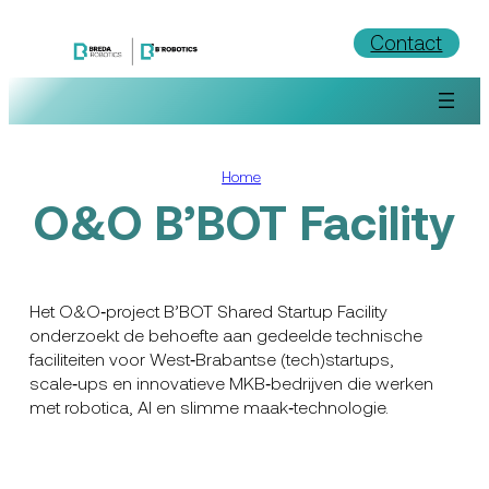
Ga
Contact
naar
de
inhoud
Home
O&O B’BOT Facility
Het O&O‑project B’BOT Shared Startup Facility
onderzoekt de behoefte aan gedeelde technische
faciliteiten voor West‑Brabantse (tech)startups,
scale‑ups en innovatieve MKB‑bedrijven die werken
met robotica, AI en slimme maak‑technologie.