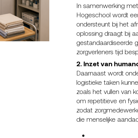
In samenwerking met
Hogeschool wordt een
ondersteunt bij het 
oplossing draagt bij a
gestandaardiseerde 
zorgverleners tijd bes
2. Inzet van humano
Daarnaast wordt ond
logistieke taken kunn
zoals het vullen van k
om repetitieve en fy
zodat zorgmedewerker
die menselijke aandac