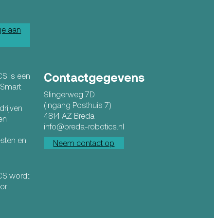
je aan
Contactgegevens
CS is een
n Smart
Slingerweg 7D
(Ingang Posthuis 7)
drijven
4814 AZ Breda
en
info@breda-robotics.nl
esten en
Neem contact op
ICS wordt
or