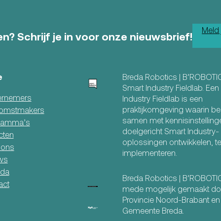
Meld 
n? Schrijf je in voor onze nieuwsbrief!
e
Breda Robotics | B’ROBOTI
Smart Industry Fieldlab. Ee
rnemers
Industry Fieldlab is een
praktijkomgeving waarin be
omstmakers
samen met kennisinstelling
ramma’s
doelgericht Smart Industry-
cten
oplossingen ontwikkelen, t
 ons
implementeren.
ws
da
Breda Robotics | B’ROBOT
act
mede mogelijk gemaakt do
Provincie Noord-Brabant en
Gemeente Breda.