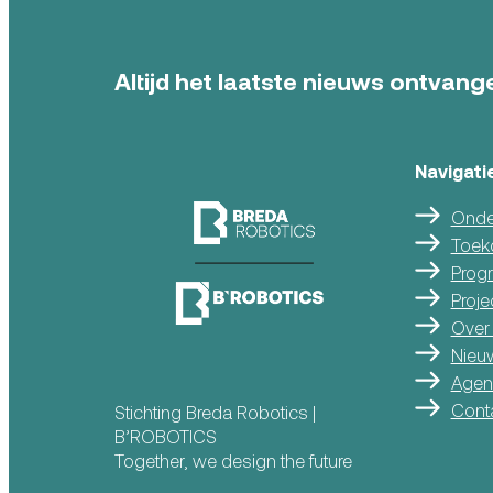
Altijd het laatste nieuws ontvange
Navigati
Onde
Toek
Prog
Proje
Over
Nieu
Agen
Cont
Stichting Breda Robotics |
B’ROBOTICS
Together, we design the future