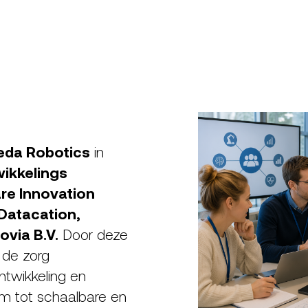
eda Robotics
in
ikkelings
re Innovation
Datacation,
ovia B.V.
Door deze
 de zorg
twikkeling en
m tot schaalbare en