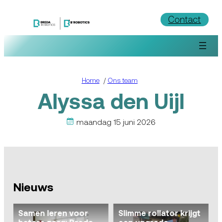
Ga
Contact
naar
de
inhoud
Home
/
Ons team
Alyssa den Uijl
maandag 15 juni 2026
Nieuws
Samen leren voor
Slimme rollator krijgt