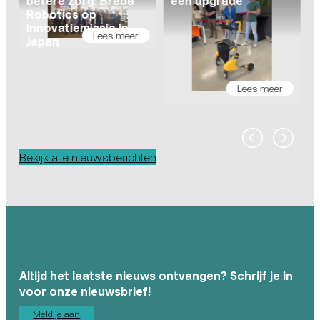
betere zorg: Breda
een upgrade
Robotics op
innovatiemissie in
Lees meer
s
Japan
Lees meer
Bekijk alle nieuwsberichten
Altijd het laatste nieuws ontvangen? Schrijf je in
voor onze nieuwsbrief!
Meld je aan