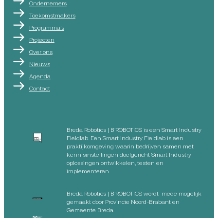
Ondernemers
Toekomstmakers
Programma’s
Projecten
Over ons
Nieuws
Agenda
Contact
Breda Robotics | B’ROBOTICS is een Smart Industry
Fieldlab. Een Smart Industry Fieldlab is een
praktijkomgeving waarin bedrijven samen met
kennisinstellingen doelgericht Smart Industry-
oplossingen ontwikkelen, testen en
implementeren.
Breda Robotics | B’ROBOTICS wordt mede mogelijk
gemaakt door Provincie Noord-Brabant en
Gemeente Breda.