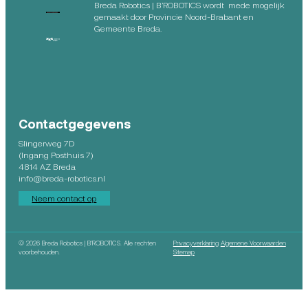
Breda Robotics | B’ROBOTICS wordt mede mogelijk
gemaakt door Provincie Noord-Brabant en
Gemeente Breda.
Contactgegevens
Slingerweg 7D
(Ingang Posthuis 7)
4814 AZ Breda
info@breda-robotics.nl
Neem contact op
©
2026 Breda Robotics | B’ROBOTICS. Alle rechten
Privacyverklaring
Algemene Voorwaarden
voorbehouden.
Sitemap