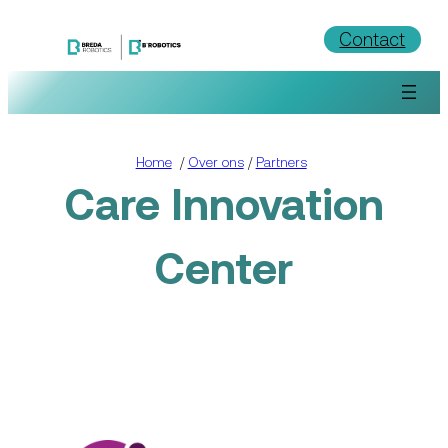
Ga
Contact
naar
de
inhoud
Home
/
Over ons
/
Partners
Care Innovation
Center