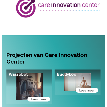
Projecten van Care Innovation
Center
Wasrobot
BuddyLoo
Lees meer
Lees meer