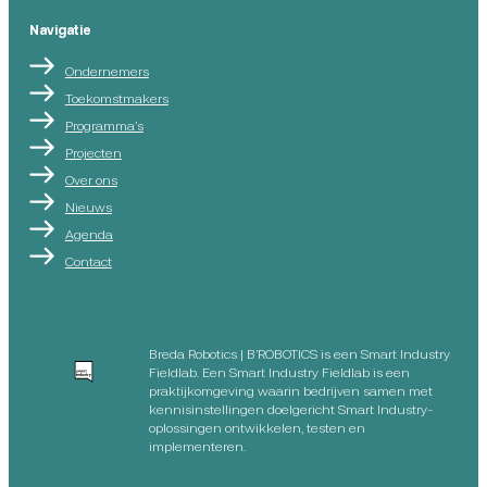
Navigatie
Ondernemers
Toekomstmakers
Programma’s
Projecten
Over ons
Nieuws
Agenda
Contact
Breda Robotics | B’ROBOTICS is een Smart Industry
Fieldlab. Een Smart Industry Fieldlab is een
praktijkomgeving waarin bedrijven samen met
kennisinstellingen doelgericht Smart Industry-
oplossingen ontwikkelen, testen en
implementeren.