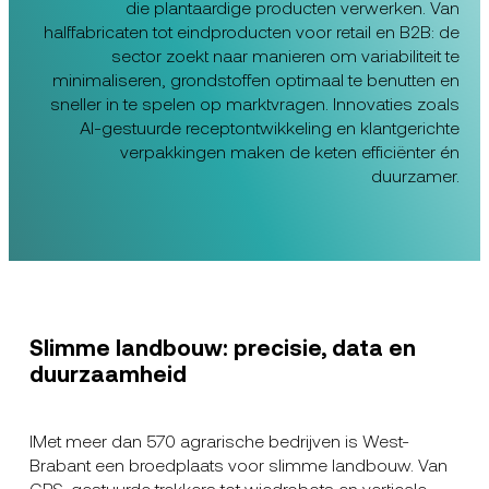
die plantaardige producten verwerken. Van
halffabricaten tot eindproducten voor retail en B2B: de
sector zoekt naar manieren om variabiliteit te
minimaliseren, grondstoffen optimaal te benutten en
sneller in te spelen op marktvragen. Innovaties zoals
AI-gestuurde receptontwikkeling en klantgerichte
verpakkingen maken de keten efficiënter én
duurzamer.
Slimme landbouw: precisie, data en
duurzaamheid
IMet meer dan 570 agrarische bedrijven is West-
Brabant een broedplaats voor slimme landbouw. Van
GPS-gestuurde trekkers tot wiedrobots en verticale