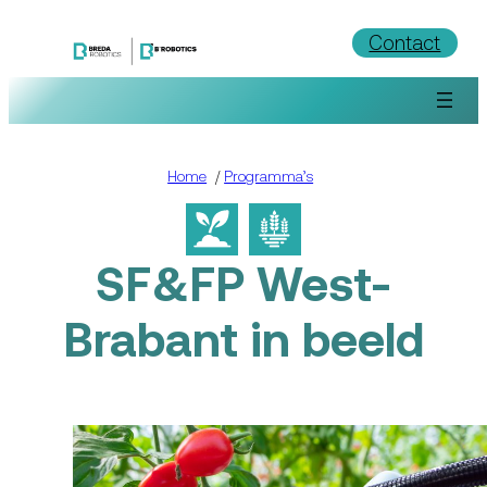
Ga
Contact
naar
de
inhoud
Home
/
Programma’s
SF&FP West-
Brabant in beeld