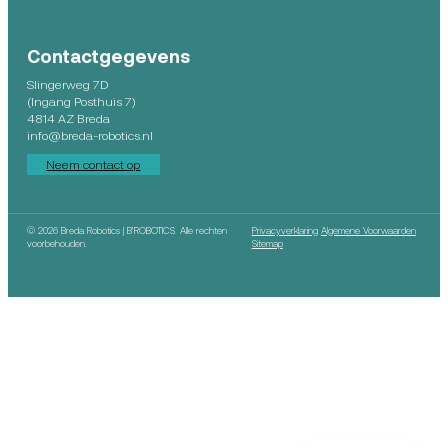
Contactgegevens
Slingerweg 7D
(Ingang Posthuis 7)
4814 AZ Breda
info@breda-robotics.nl
Neem contact op
©
2026 Breda Robotics | B’ROBOTICS. Alle rechten
Privacyverklaring
Algemene Voorwaarden
voorbehouden.
Sitemap
English