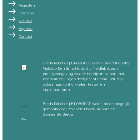
Projecten
Over ons
Nieuws
Agenda
Contact
Breda Robotics | B’ROBOTICS is een Smart Industry
Fieldlab. Een Smart Industry Fieldlab is een
praktijkomgeving waarin bedrijven samen met
kennisinstellingen doelgericht Smart Industry-
oplossingen ontwikkelen, testen en
implementeren.
Breda Robotics | B’ROBOTICS wordt mede mogelijk
gemaakt door Provincie Noord-Brabant en
Gemeente Breda.