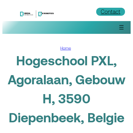
Ga
Contact
naar
de
inhoud
Home
Hogeschool PXL,
Agoralaan, Gebouw
H, 3590
Diepenbeek, Belgie