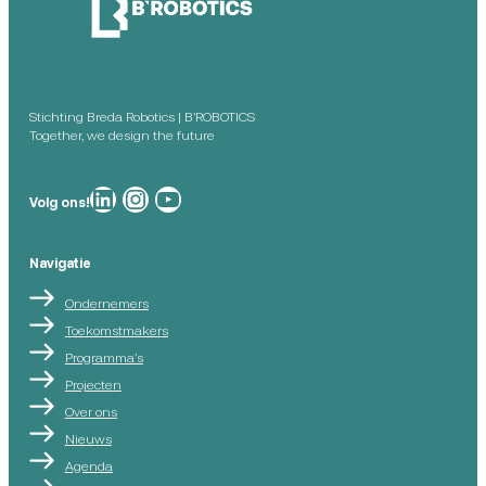
Stichting Breda Robotics | B’ROBOTICS
Together, we design the future
Breda Robotics op
Breda Robotics op Instagram
Breda Robotics op
Volg ons!
Navigatie
Ondernemers
Toekomstmakers
Programma’s
Projecten
Over ons
Nieuws
Agenda