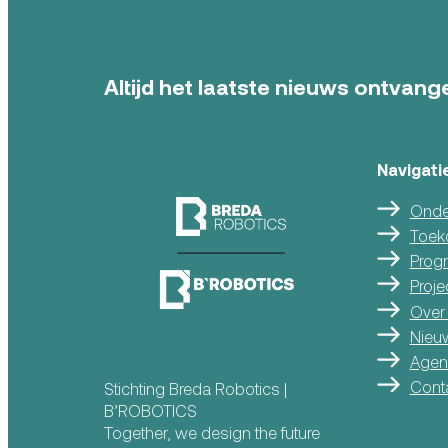
Altijd het laatste nieuws ontvange
Navigati
Onde
Toek
Prog
Proje
Over
Nieu
Agen
Cont
Stichting Breda Robotics |
B’ROBOTICS
Together, we design the future