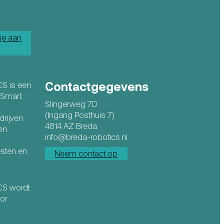
je aan
Contactgegevens
CS is een
n Smart
Slingerweg 7D
(Ingang Posthuis 7)
drijven
4814 AZ Breda
en
info@breda-robotics.nl
esten en
Neem contact op
ICS wordt
or