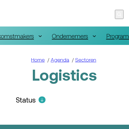
komstmakers
Ondernemers
Program
Home
/
Agenda
/
Sectoren
Logistics
Status