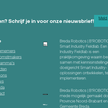
Meld 
n? Schrijf je in voor onze nieuwsbrief!
e
Breda Robotics | B’ROBOTI
Smart Industry Fieldlab. Ee
rnemers
Industry Fieldlab is een
praktijkomgeving waarin be
omstmakers
samen met kennisinstelling
ramma’s
doelgericht Smart Industry-
cten
oplossingen ontwikkelen, t
 ons
implementeren.
ws
da
Breda Robotics | B’ROBOT
act
mede mogelijk gemaakt do
Provincie Noord-Brabant en
Gemeente Breda.