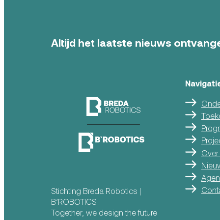
Altijd het laatste nieuws ontvange
Navigati
Onde
Toek
Prog
Proje
Over
Nieu
Agen
Cont
Stichting Breda Robotics |
B’ROBOTICS
Together, we design the future