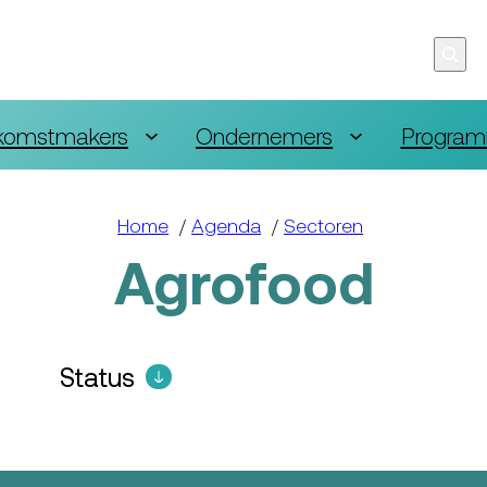
komstmakers
Ondernemers
Program
Home
/
Agenda
/
Sectoren
Agrofood
Status