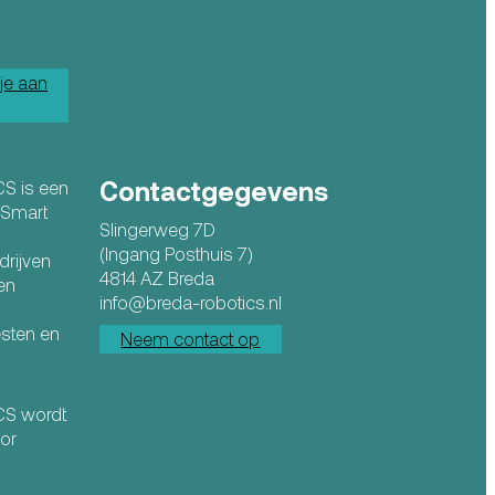
je aan
Contactgegevens
CS is een
n Smart
Slingerweg 7D
(Ingang Posthuis 7)
drijven
4814 AZ Breda
en
info@breda-robotics.nl
esten en
Neem contact op
ICS wordt
or