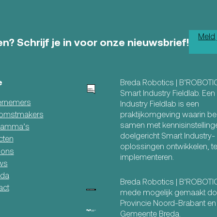
Meld 
n? Schrijf je in voor onze nieuwsbrief!
e
Breda Robotics | B’ROBOTI
Smart Industry Fieldlab. Ee
rnemers
Industry Fieldlab is een
praktijkomgeving waarin be
omstmakers
samen met kennisinstelling
ramma’s
doelgericht Smart Industry-
cten
oplossingen ontwikkelen, t
 ons
implementeren.
ws
da
Breda Robotics | B’ROBOT
act
mede mogelijk gemaakt do
Provincie Noord-Brabant en
Gemeente Breda.