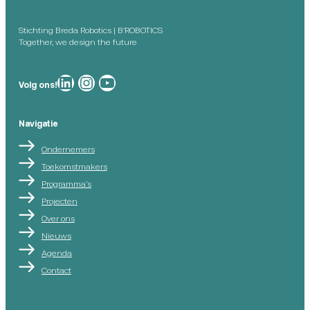
Stichting Breda Robotics | B’ROBOTICS
Together, we design the future
Breda Robotics op
Breda Robotics op Instagram
Breda Robotics op
Volg ons!
Navigatie
Ondernemers
Toekomstmakers
Programma’s
Projecten
Over ons
Nieuws
Agenda
Contact