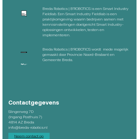
Breda Robotics | B’ROBOTICS is een Smart Industry
Fieldlab. Een Smart Industry Fieldlab is een
praktijkomgeving waarin bedrijven samen met
kennisinstellingen doelgericht Smart Industry-
oplossingen ontwikkelen, testen en
implementeren.
Breda Robotics | B’ROBOTICS wordt mede mogelijk
gemaakt door Provincie Noord-Brabant en
Gemeente Breda.
Contactgegevens
Slingerweg 7D
(Ingang Posthuis 7)
4814 AZ Breda
info@breda-robotics.nl
Neem contact op