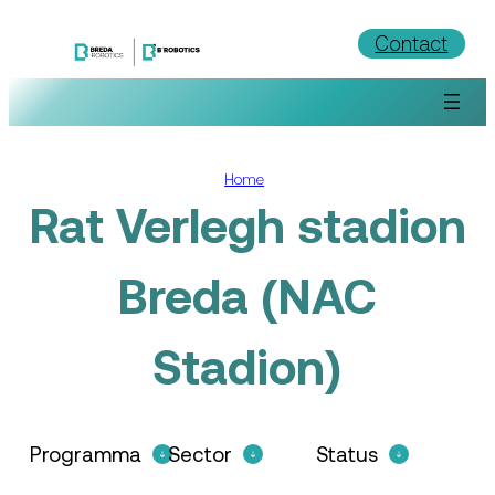
Ga
Contact
naar
de
inhoud
Home
Rat Verlegh stadion
Breda (NAC
Stadion)
Programma
Sector
Status