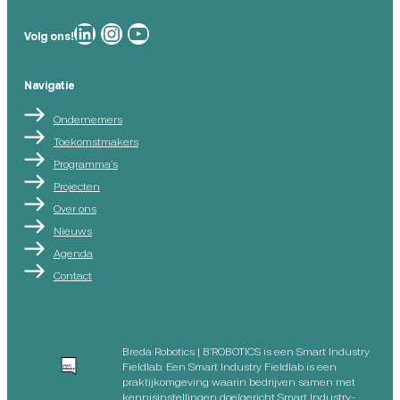
Breda Robotics op
Breda Robotics op Instagram
Breda Robotics op
Volg ons!
Navigatie
Ondernemers
Toekomstmakers
Programma’s
Projecten
Over ons
Nieuws
Agenda
Contact
Breda Robotics | B’ROBOTICS is een Smart Industry
Fieldlab. Een Smart Industry Fieldlab is een
praktijkomgeving waarin bedrijven samen met
kennisinstellingen doelgericht Smart Industry-