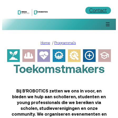
Ga
Contact
naar
de
inhoud
Home
/
Programma’s
Toekomstmakers
Bij B’ROBOTICS zetten we ons in voor, en
bieden we hulp aan scholieren, studenten en
young professionals die we bereiken via
scholen, studieverenigingen en onze
community. We organiseren evenementen en