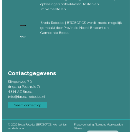
oplossingen ontwikkelen, testen en
implementeren.
Breda Robotics | B’ROBOTICS wordt mede mogelijk
gemaakt door Provincie Noord-Brabant en
Gemeente Breda.
Contactgegevens
Slingerweg 7D
(Ingang Posthuis 7)
4814 AZ Breda
info@breda-robotics.nl
Neem contact op
©
2026 Breda Robotics | B’ROBOTICS. Alle rechten
Privacyverklaring
Algemene Voorwaarden
English
voorbehouden.
Sitemap