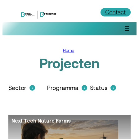
Ga
Contact
naar
de
inhoud
Home
Projecten
Sector
Programma
Status
Next Tech Nature Farms